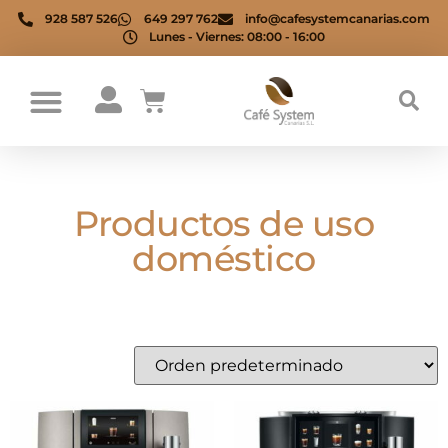
928 587 526
649 297 762
info@cafesystemcanarias.com
Lunes - Viernes: 08:00 - 16:00
Productos de uso
doméstico