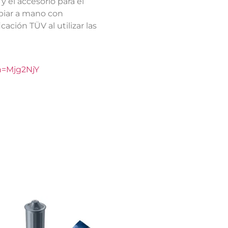
y el accesorio para el
mpiar a mano con
ación TÜV al utilizar las
h=Mjg2NjY