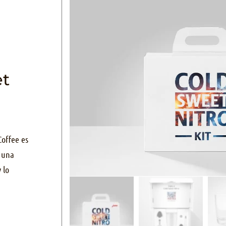
et
Coffee es
a una
 lo