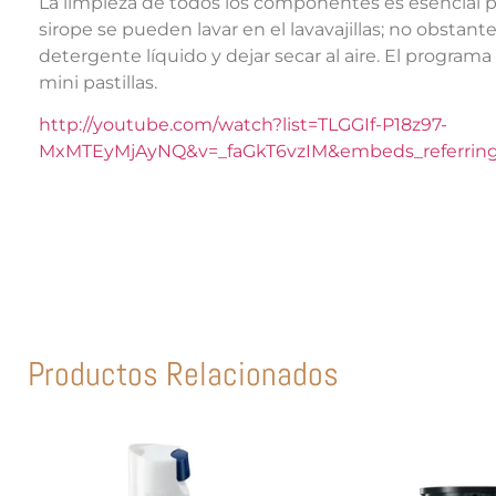
La limpieza de todos los componentes es esencial para
sirope se pueden lavar en el lavavajillas; no obstan
detergente líquido y dejar secar al aire. El programa
mini pastillas.
http://youtube.com/watch?list=TLGGIf-P18z97-
MxMTEyMjAyNQ&v=_faGkT6vzIM&embeds_referring_
Productos Relacionados