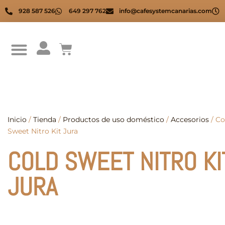
928 587 526
649 297 762
info@cafesystemcanarias.com
Inicio
/
Tienda
/
Productos de uso doméstico
/
Accesorios
/ Co
Sweet Nitro Kit Jura
COLD SWEET NITRO KI
JURA