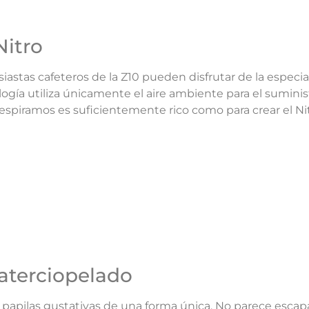
Nitro
ntusiastas cafeteros de la Z10 pueden disfrutar de la espe
ología utiliza únicamente el aire ambiente para el sumini
respiramos es suficientemente rico como para crear el Nit
 aterciopelado
s papilas gustativas de una forma única. No parece esca