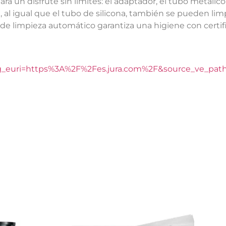
 un disfrute sin límites: el adaptador, el tubo metálico 
te, al igual que el tubo de silicona, también se pueden li
 de limpieza automático garantiza una higiene con certific
euri=https%3A%2F%2Fes.jura.com%2F&source_ve_pat