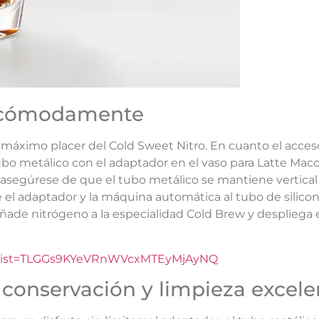
o cómodamente
 máximo placer del Cold Sweet Nitro. En cuanto el acceso
ubo metálico con el adaptador en el vaso para Latte Macch
 y asegúrese de que el tubo metálico se mantiene vertical
e el adaptador y la máquina automática al tubo de silico
ñade nitrógeno a la especialidad Cold Brew y despliega e
&list=TLGGs9KYeVRnWVcxMTEyMjAyNQ
 conservación y limpieza excele