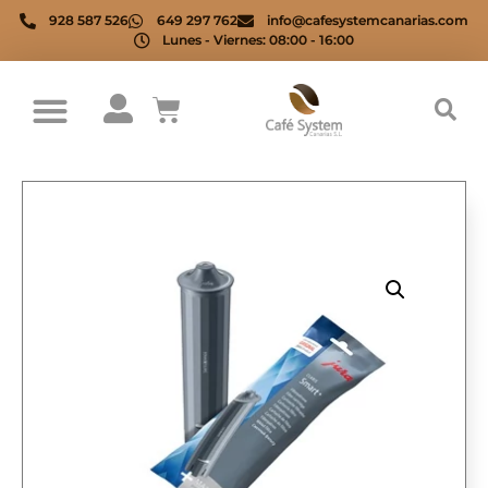
928 587 526
649 297 762
info@cafesystemcanarias.com
Lunes - Viernes: 08:00 - 16:00