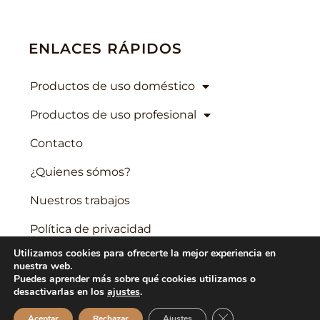
ENLACES RÁPIDOS
Productos de uso doméstico
Productos de uso profesional
Contacto
¿Quienes sómos?
Nuestros trabajos
Política de privacidad
Utilizamos cookies para ofrecerte la mejor experiencia en
Política de cookies
nuestra web.
Puedes aprender más sobre qué cookies utilizamos o
Aviso legal
desactivarlas en los
ajustes
.
Cerrar el banner de 
Aceptar
Rechazar
Ajustes