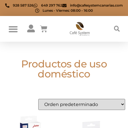
928 587 526
649 297 762
info@cafesystemcanarias.com
Lunes - Viernes: 08:00 - 16:00
Productos de uso
doméstico