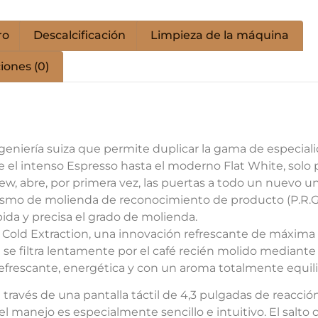
ro
Descalcificación
Limpieza de la máquina
iones (0)
geniería suiza que permite duplicar la gama de especiali
e el intenso Espresso hasta el moderno Flat White, solo
rew, abre, por primera vez, las puertas a todo un nuevo un
canismo de molienda de reconocimiento de producto (P.R.G
ida y precisa el grado de molienda.
Cold Extraction, una innovación refrescante de máxima 
ría se filtra lentamente por el café recién molido mediante
refrescante, energética y con un aroma totalmente equil
avés de una pantalla táctil de 4,3 pulgadas de reacción 
el manejo es especialmente sencillo e intuitivo. El salto 