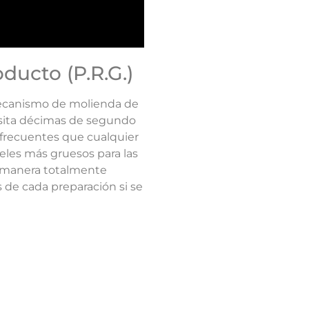
ucto (P.R.G.)
 mecanismo de molienda de
esita décimas de segundo
 frecuentes que cualquier
veles más gruesos para las
de manera totalmente
 de cada preparación si se