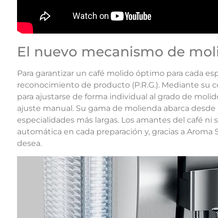
El nuevo mecanismo de molie
Para garantizar un café molido óptimo para cada es
reconocimiento de producto (P.R.G.). Mediante su 
para ajustarse de forma individual al grado de mol
ajuste manual. Su gama de molienda abarca desde los
especialidades más largas. Los amantes del café ni 
automática en cada preparación y, gracias a Aroma S
desea.