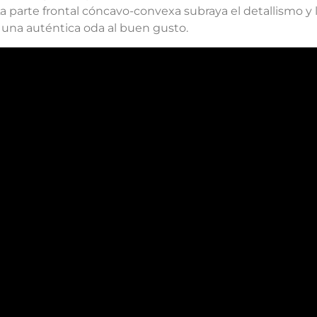
La parte frontal cóncavo-convexa subraya el detallismo y 
n una auténtica oda al buen gusto.