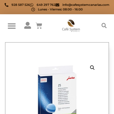
928 587 526
649 297 762
info@cafesystemcanarias.com
Lunes - Viernes: 08:00 - 16:00