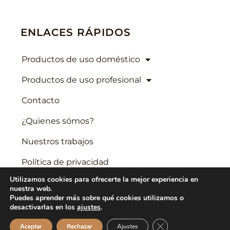
ENLACES RÁPIDOS
Productos de uso doméstico
Productos de uso profesional
Contacto
¿Quienes sómos?
Nuestros trabajos
Política de privacidad
Utilizamos cookies para ofrecerte la mejor experiencia en
Política de cookies
nuestra web.
Puedes aprender más sobre qué cookies utilizamos o
Aviso legal
desactivarlas en los
ajustes
.
Cerrar el banner de 
Aceptar
Rechazar
Ajustes