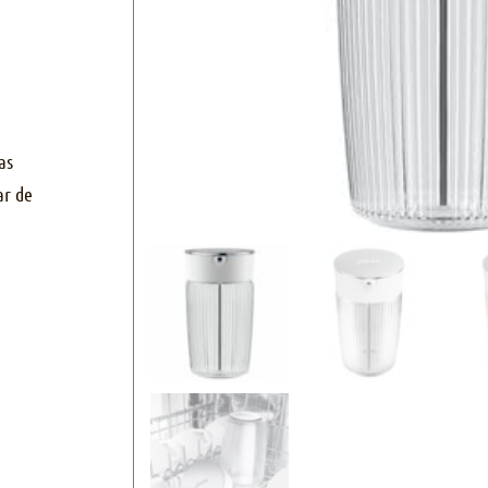
as
ar de