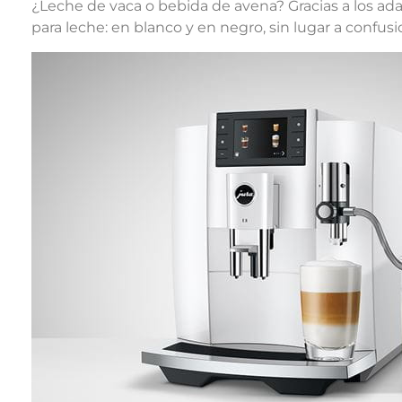
¿Leche de vaca o bebida de avena? Gracias a los adap
para leche: en blanco y en negro, sin lugar a confusi