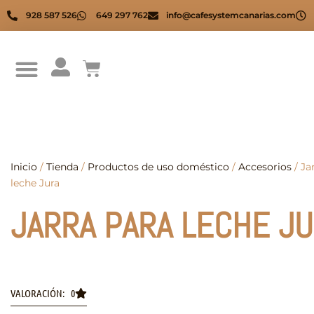
928 587 526
649 297 762
info@cafesystemcanarias.com
Inicio
/
Tienda
/
Productos de uso doméstico
/
Accesorios
/ Ja
leche Jura
JARRA PARA LECHE J
VALORACIÓN: 0