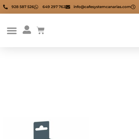
928 587 526
649 297 762
info@cafesystemcanarias.com