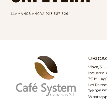
LLÁMANOS AHORA 928 587 526
UBICA
Vinca, 3C –
Industrial
35118 – A
Las Palmas
Tel: 928 58
Whatsapp: