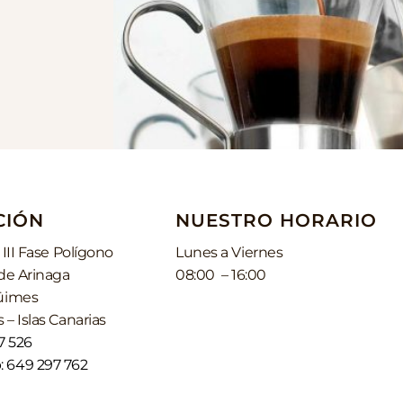
CIÓN
NUESTRO HORARIO
 III Fase Polígono
Lunes a Viernes
 de Arinaga
08:00 – 16:00
güimes
 – Islas Canarias
7 526
 649 297 762