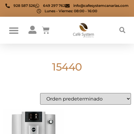
928 587 526
649 297 762
info@cafesystemcanarias.com
Lunes - Viernes: 08:00 - 16:00
15440